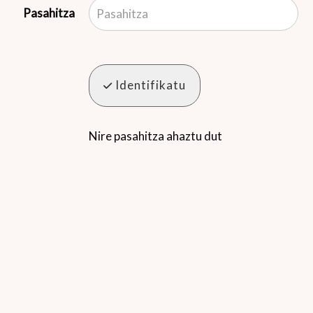
Pasahitza
Identifikatu
Nire pasahitza ahaztu dut