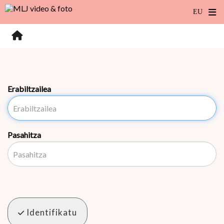
Erabiltzailea
Pasahitza
Identifikatu